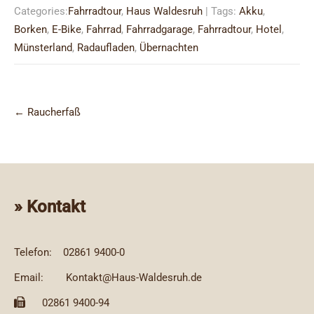
Categories:
Fahrradtour
,
Haus Waldesruh
| Tags:
Akku
,
Borken
,
E-Bike
,
Fahrrad
,
Fahrradgarage
,
Fahrradtour
,
Hotel
,
Münsterland
,
Radaufladen
,
Übernachten
Post
←
Raucherfaß
navigation
» Kontakt
Telefon:
02861 9400-0
Email:
Kontakt@Haus-Waldesruh.de
02861 9400-94