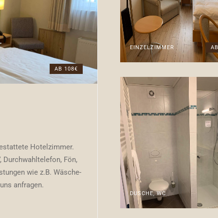
EINZELZIMMER
AB
AB 108€
estattete Hotelzimmer.
, Durchwahltelefon, Fön,
stungen wie z.B. Wäsche-
 uns anfragen.
DUSCHE, WC