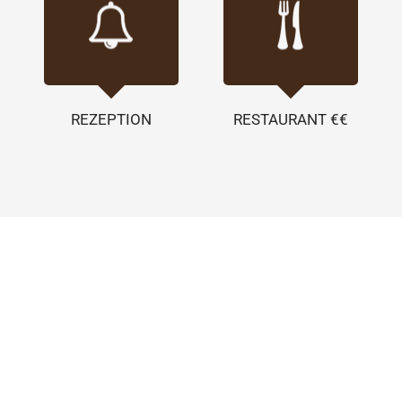
REZEPTION
RESTAURANT €€
100% original - westfälisch
Das Restauran