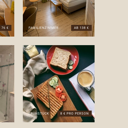
 76 €
FAMILIENZIMMER
AB 138 €
FRÜHSTÜCK
8 € PRO PERSON