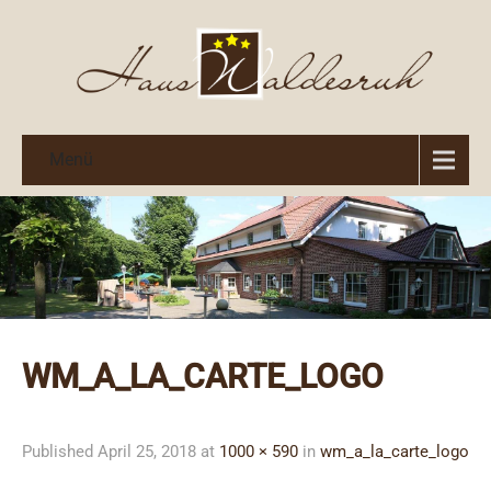
Menü
WM_A_LA_CARTE_LOGO
Published
April 25, 2018
at
1000 × 590
in
wm_a_la_carte_logo