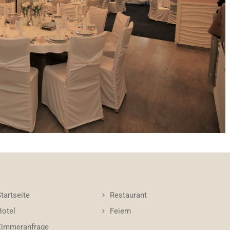
tartseite
Restaurant
Hotel
Feiern
Zimmeranfrage