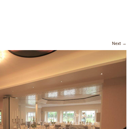
Next
→