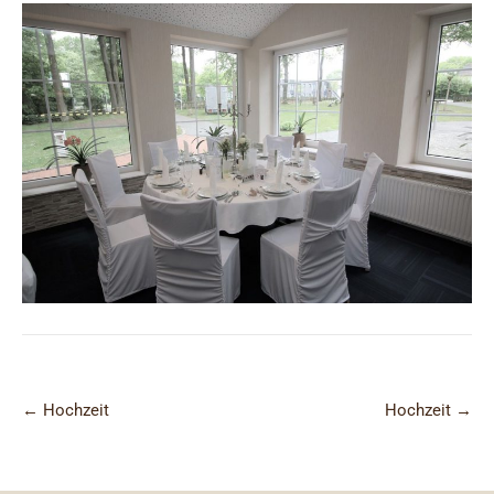
Post
←
Hochzeit
Hochzeit
→
navigation