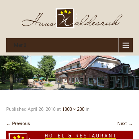
Menü
Published
April 26, 2018
at
1000 × 200
in
←
Previous
Next
→