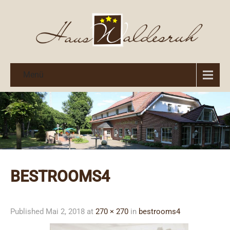
Menü
BESTROOMS4
Published
Mai 2, 2018
at
270 × 270
in
bestrooms4