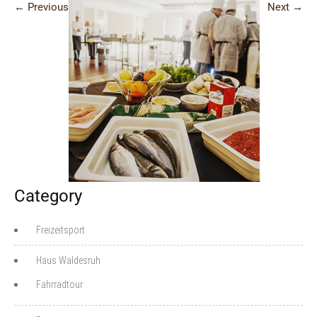
←
Previous
Next
→
Category
Freizeitsport
Haus Waldesruh
Fahrradtour