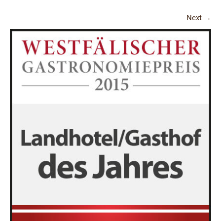
Next
→